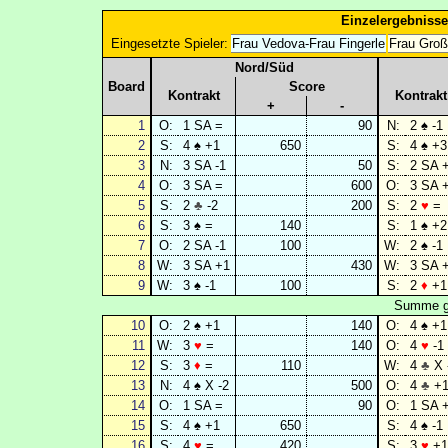
Einzelergebnisse
Eingesetzte Spieler:
Frau Vedova-Frau Fingerle
Frau Groß
Nord/Süd
Board
Score
Kontrakt
Kontrakt
+
-
1
O:
1 SA =
90
N:
2 ♠ -1
2
S:
4 ♠ +1
650
S:
4 ♠ +3
3
N:
3 SA -1
50
S:
2 SA 
4
O:
3 SA =
600
O:
3 SA 
5
S:
2
♣
-2
200
S:
2
♥
=
6
S:
3 ♠ =
140
S:
1 ♠ +2
7
O:
2 SA -1
100
W:
2 ♠ -1
8
W:
3 SA +1
430
W:
3 SA 
9
W:
3 ♠ -1
100
S:
2
♦
+1
Summe ge
10
O:
2 ♠ +1
140
O:
4 ♠ +1
11
W:
3
♥
=
140
O:
4
♥
-1
12
S:
3
♦
=
110
W:
4
♣
X 
13
N:
4 ♠ X -2
500
O:
4
♣
+
14
O:
1 SA =
90
O:
1 SA 
15
S:
4 ♠ +1
650
S:
4 ♠ -1
16
S:
4
♥
=
420
S:
3
♥
+1