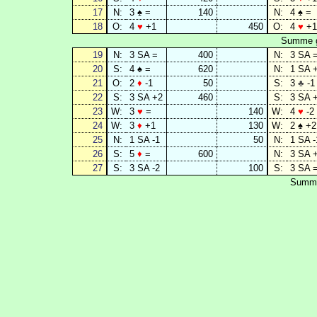
17
N:
3 ♠ =
140
N:
4 ♠ =
18
O:
4
♥
+1
450
O:
4
♥
+1
Summe g
19
N:
3 SA =
400
N:
3 SA 
20
S:
4 ♠ =
620
N:
1 SA 
21
O:
2
♦
-1
50
S:
3
♣
-1
22
S:
3 SA +2
460
S:
3 SA 
23
W:
3
♥
=
140
W:
4
♥
-2
24
W:
3
♦
+1
130
W:
2 ♠ +2
25
N:
1 SA -1
50
N:
1 SA -
26
S:
5
♦
=
600
N:
3 SA 
27
S:
3 SA -2
100
S:
3 SA 
Summe