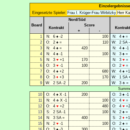
Einzelergebnisse
Eingesetzte Spieler:
Frau I. Krüger-Frau Wirbitzky
Herr Ka
Nord/Süd
Board
Score
Kontrakt
Kontrakt
+
-
1
N:
6 ♠ -2
100
N:
4 ♠ =
2
O:
2 ♠ =
110
W:
2 SA -
3
N:
4 ♠ =
420
N:
4 ♠ -1
4
N:
4 ♠ -1
100
N:
3 ♠ =
5
N:
3
♥
+1
170
N:
3
♥
=
6
O:
3
♥
-1
100
O:
2
♥
=
7
O:
4 ♠ +2
680
W:
4 ♠ +1
8
O:
3
♦
+3
170
W:
1 SA 
9
W:
2 SA -2
200
W:
3
♣
=
Summe 
10
O:
4 ♠ X -1
200
O:
3 ♠ -1
11
N:
4
♣
X -1
100
O:
4
♥
=
12
O:
4
♥
+2
480
O:
4
♥
+
13
S:
2 SA -1
100
N:
2 ♠ =
14
N:
3 SA =
400
S:
2
♦
+1
15
N:
2
♥
-1
100
O:
2 ♠ =
16
O:
3 ♠ -3
300
O:
3 ♠ =