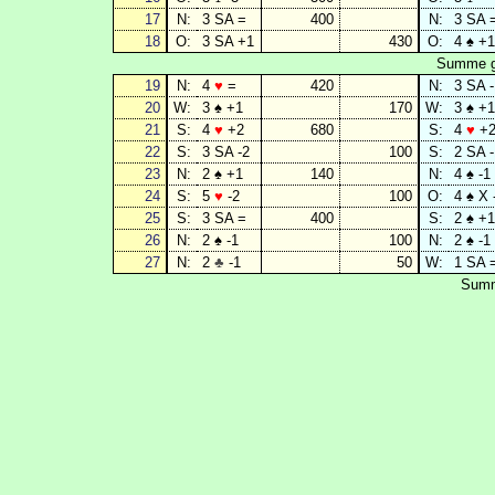
17
N:
3 SA =
400
N:
3 SA 
18
O:
3 SA +1
430
O:
4 ♠ +1
Summe ge
19
N:
4
♥
=
420
N:
3 SA -
20
W:
3 ♠ +1
170
W:
3 ♠ +1
21
S:
4
♥
+2
680
S:
4
♥
+
22
S:
3 SA -2
100
S:
2 SA -
23
N:
2 ♠ +1
140
N:
4 ♠ -1
24
S:
5
♥
-2
100
O:
4 ♠ X 
25
S:
3 SA =
400
S:
2 ♠ +1
26
N:
2 ♠ -1
100
N:
2 ♠ -1
27
N:
2
♣
-1
50
W:
1 SA 
Summ