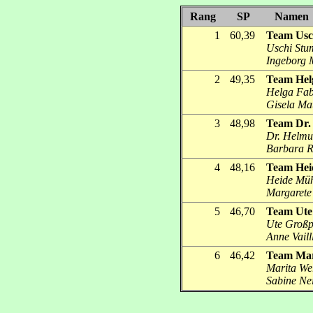
Rang
SP
Namen
1
60,39
Team Usc
Uschi Stu
Ingeborg M
2
49,35
Team Hel
Helga Fab
Gisela Mat
3
48,98
Team Dr. 
Dr. Helmut
Barbara R
4
48,16
Team Hei
Heide Müh
Margarete 
5
46,70
Team Ute
Ute Großpi
Anne Vaill
6
46,42
Team Mar
Marita We
Sabine Nei