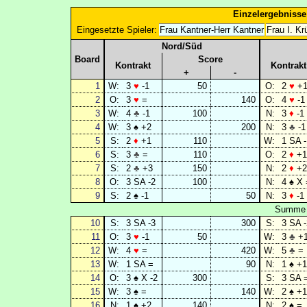
Einzelergebnisse
Eingesetzte Spieler:
Frau Kantner-Herr Kantner
Frau I. Kr
Nord/Süd
Board
Score
Kontrakt
Kontrakt
+
-
1
W:
3
♥
-1
50
O:
2
♥
+
2
O:
3
♥
=
140
O:
4
♥
-1
3
W:
4
♣
-1
100
N:
3
♦
-1
4
W:
3 ♠ +2
200
N:
3
♣
-1
5
S:
2
♦
+1
110
W:
1 SA -
6
S:
3
♣
=
110
O:
2
♦
+1
7
S:
2
♣
+3
150
N:
2
♦
+2
8
O:
3 SA -2
100
N:
4 ♠ X 
9
S:
2 ♠ -1
50
N:
3
♦
-1
Summe g
10
S:
3 SA -3
300
S:
3 SA -
11
O:
3
♥
-1
50
W:
3
♣
+
12
W:
4
♥
=
420
W:
5
♣
=
13
W:
1 SA =
90
N:
1 ♠ +1
14
O:
3 ♠ X -2
300
S:
3 SA 
15
W:
3 ♠ =
140
W:
2 ♠ +1
16
N:
1 ♠ +2
140
N:
2 ♠ =