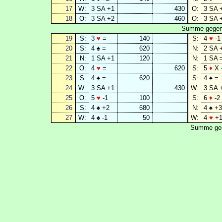
17
W:
3 SA +1
430
O:
3 SA 
18
O:
3 SA +2
460
O:
3 SA 
Summe gegen 
19
S:
3
♥
=
140
S:
4
♥
-1
20
S:
4 ♠ =
620
N:
2 SA 
21
N:
1 SA +1
120
N:
1 SA 
22
O:
4
♥
=
620
S:
5
♦
X 
23
S:
4 ♠ =
620
S:
4 ♠ =
24
W:
3 SA +1
430
W:
3 SA 
25
O:
5
♥
-1
100
S:
6
♦
-2
26
S:
4 ♠ +2
680
N:
4 ♠ +3
27
W:
4 ♠ -1
50
W:
4
♥
+
Summe geg