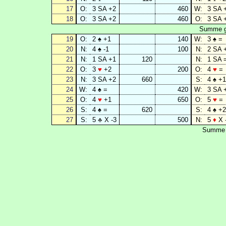
17
O:
3 SA +2
460
W:
3 SA 
18
O:
3 SA +2
460
O:
3 SA 
Summe ge
19
O:
2 ♠ +1
140
W:
3 ♠ =
20
N:
4 ♠ -1
100
N:
2 SA 
21
N:
1 SA +1
120
N:
1 SA 
22
O:
3
♥
+2
200
O:
4
♥
=
23
N:
3 SA +2
660
S:
4 ♠ +1
24
W:
4 ♠ =
420
W:
3 SA 
25
O:
4
♥
+1
650
O:
5
♥
=
26
S:
4 ♠ =
620
S:
4 ♠ +2
27
S:
5
♣
X -3
500
N:
5
♦
X 
Summe g