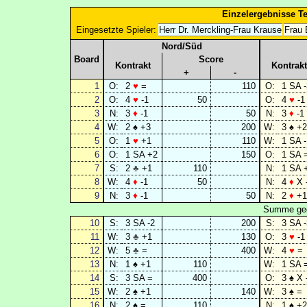
Einzelergebnisse Te
Eingesetzte Spieler:
Herr Dr. Merckling-Frau Krause
Frau 
Nord/Süd
Board
Score
Kontrakt
Kontrakt
+
-
1
O:
2
♥
=
110
O:
1 SA -
2
O:
4
♥
-1
50
O:
4
♥
-1
3
N:
3
♦
-1
50
N:
3
♦
-1
4
W:
2 ♠ +3
200
W:
3 ♠ +2
5
O:
1
♥
+1
110
W:
1 SA -
6
O:
1 SA +2
150
O:
1 SA 
7
S:
2
♣
+1
110
N:
1 SA 
8
W:
4
♦
-1
50
N:
4
♦
X 
9
N:
3
♦
-1
50
N:
2
♦
+1
Summe geg
10
S:
3 SA -2
200
S:
3 SA -
11
W:
3
♣
+1
130
O:
3
♥
-1
12
W:
5
♣
=
400
W:
4
♥
=
13
N:
1 ♠ +1
110
W:
1 SA 
14
S:
3 SA =
400
O:
3 ♠ X 
15
W:
2 ♠ +1
140
W:
3 ♠ =
16
N:
2 ♠ =
110
N:
1 ♠ +2