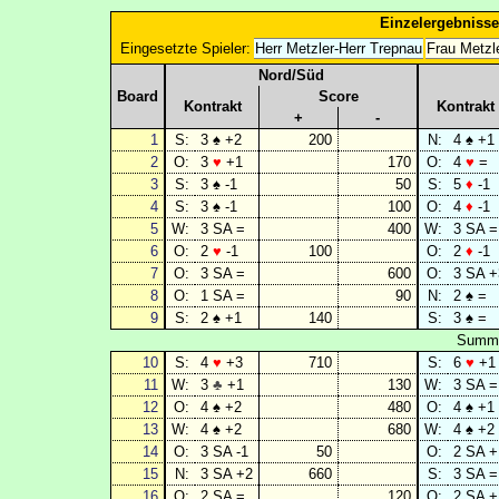
Einzelergebnisse
Eingesetzte Spieler:
Herr Metzler-Herr Trepnau
Frau Metzle
Nord/Süd
Board
Score
Kontrakt
Kontrakt
+
-
1
S:
3 ♠ +2
200
N:
4 ♠ +1
2
O:
3
♥
+1
170
O:
4
♥
=
3
S:
3 ♠ -1
50
S:
5
♦
-1
4
S:
3 ♠ -1
100
O:
4
♦
-1
5
W:
3 SA =
400
W:
3 SA =
6
O:
2
♥
-1
100
O:
2
♦
-1
7
O:
3 SA =
600
O:
3 SA +
8
O:
1 SA =
90
N:
2 ♠ =
9
S:
2 ♠ +1
140
S:
3 ♠ =
Summe
10
S:
4
♥
+3
710
S:
6
♥
+1
11
W:
3
♣
+1
130
W:
3 SA =
12
O:
4 ♠ +2
480
O:
4 ♠ +1
13
W:
4 ♠ +2
680
W:
4 ♠ +2
14
O:
3 SA -1
50
O:
2 SA +
15
N:
3 SA +2
660
S:
3 SA =
16
O:
2 SA =
120
O:
2 SA +