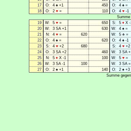
17
O:
4 ♠ +1
450
O:
4 ♠ =
18
O:
2
♥
=
110
O:
4
♥
-1
Summe g
19
W:
5
♥
=
650
S:
5
♦
X -
20
W:
3 SA +1
630
W:
4 ♠ =
21
N:
4
♥
=
620
W:
5
♣
=
22
O:
4 ♠ =
620
O:
4 ♠ -1
23
S:
4
♥
+2
680
S:
4
♥
+2
24
O:
3 SA +2
460
W:
3 SA +
25
N:
5
♦
X -1
100
W:
5
♥
=
26
W:
3 SA -1
100
W:
3 SA =
27
O:
2 ♠ +1
140
O:
2 ♠ +3
Summe gegen 